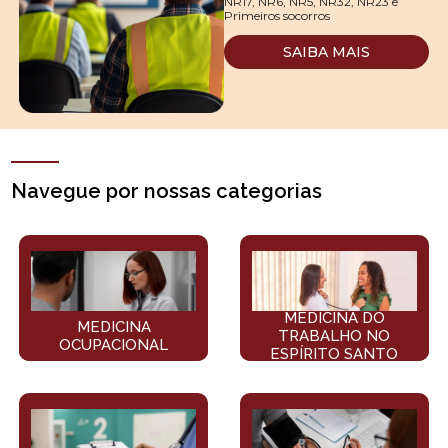
NR17, NR6, NR5, NR32, NR23 e
Primeiros socorros
SAIBA MAIS
Navegue por nossas categorias
MEDICINA DO
MEDICINA
TRABALHO NO
OCUPACIONAL
ESPÍRITO SANTO