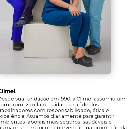
Climel
Desde sua fundação em1990, a Climel assumiu um
compromisso claro: cuidar da saúde dos
trabalhadores com responsabilidade, ética e
excelência. Atuamos diariamente para garantir
ambientes laborais mais seguros, saudáveis e
humanos, com foco na prevenção, na promoção da