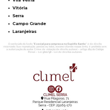
Vitória
Serra
Campo Grande
Laranjeiras
O conteúdo do texto "
E social para empresa no Espírito Santo
" é de direito
reservado. Sua reprodução, parcial ou total, mesmo citando nossos links, é proibida sem
a autorização do autor. Crime de violação de direito autoral – artigo 184 do Código
Penal –
Lei 9610/98 - Lei de direitos autorais
.
CLIMEL SERRA
Rua Pitagoras, 71
Parque Residencial Laranjeiras
Serra - CEP: 29165-170