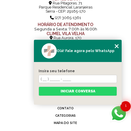
Rua Pitagoras, 71
Parque Residencial Laranjeiras
Serra - CEP: 29165-170
(27) 3065-1361
HORÁRIO DE ATENDIMENTO
Segunda a Sexta: 7:00h às 16:00h
CLIMEL VILA VELHA
Rua Aurora, 170
Vila Velha - ES - Glória
29122-280
Olá! Fale agora pelo WhatsApp
(27) 3339-7907
(27) 3340-5525
HORÁRIO DE ATENDIMENTO
Segunda a Sexta: 7:00h às 16:00h
Insira seu telefone
MENU
HOME
QUEM SOMOS
INICIAR CONVERSA
SERVIÇOS
E-SOCIAL
1
CONTATO
CATEGORIAS
MAPA DO SITE