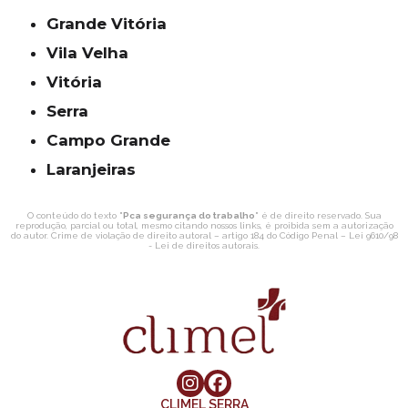
Grande Vitória
Vila Velha
Vitória
Serra
Campo Grande
Laranjeiras
O conteúdo do texto "
Pca segurança do trabalho
" é de direito reservado. Sua
reprodução, parcial ou total, mesmo citando nossos links, é proibida sem a autorização
do autor. Crime de violação de direito autoral – artigo 184 do Código Penal –
Lei 9610/98
- Lei de direitos autorais
.
CLIMEL SERRA